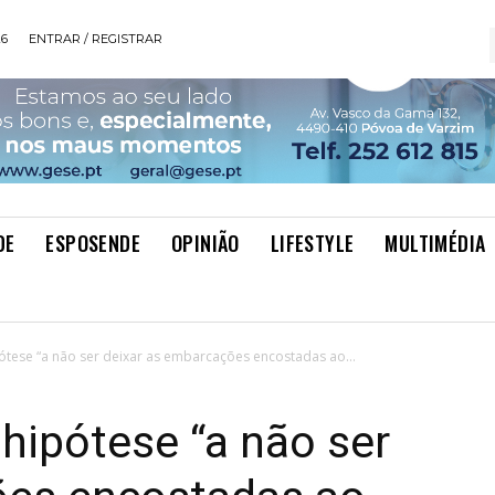
26
ENTRAR / REGISTRAR
DE
ESPOSENDE
OPINIÃO
LIFESTYLE
MULTIMÉDIA
tese “a não ser deixar as embarcações encostadas ao...
hipótese “a não ser