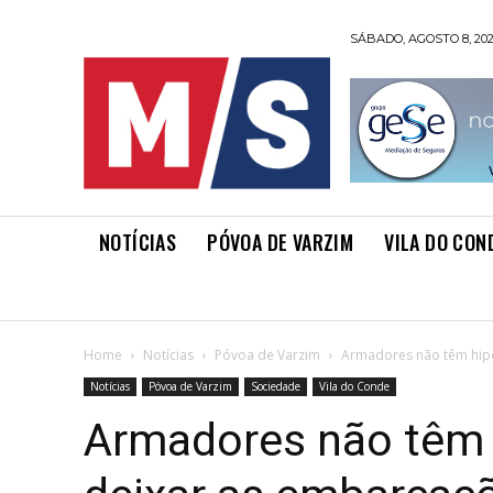
SÁBADO, AGOSTO 8, 20
NOTÍCIAS
PÓVOA DE VARZIM
VILA DO CON
Home
Notícias
Póvoa de Varzim
Armadores não têm hipó
Notícias
Póvoa de Varzim
Sociedade
Vila do Conde
Armadores não têm 