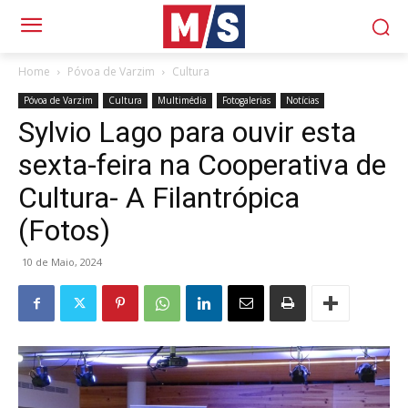
Home
Póvoa de Varzim
Cultura
Póvoa de Varzim
Cultura
Multimédia
Fotogalerias
Notícias
Sylvio Lago para ouvir esta
sexta-feira na Cooperativa de
Cultura- A Filantrópica
(Fotos)
10 de Maio, 2024