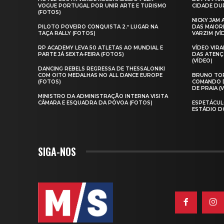
VOGUE PORTUGAL POR UNIR ARTE E TURISMO
CIDADE DUR
(FOTOS)
NICKY JAM
PILOTO POVEIRO CONQUISTA 2.º LUGAR NA
DAS MAIOR
TAÇA RALLY (FOTOS)
VARZIM (VÍ
RP ACADEMY LEVA 50 ATLETAS AO MUNDIAL E
VÍDEO VIR
PARTE JÁ SEXTA‑FEIRA (FOTOS)
DAS ATENÇ
(VÍDEO)
DANCING REBELS REGRESSA DE THESSALONIKI
COM OITO MEDALHAS NO ALL DANCE EUROPE
BRUNO TOR
(FOTOS)
COMANDO D
DE PRAIA (
MINISTRO DA ADMINISTRAÇÃO INTERNA VISITA
CÂMARA E ESQUADRA DA PÓVOA (FOTOS)
ESPETÁCUL
ESTÁDIO D
SIGA-NOS