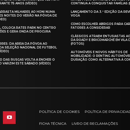
ANTE 75 ANOS (VÍDEO)
CONTINUA A CONQUISTAR FAMÍLIAS 
 ARRASTA MILHARES AO HONI NUMA
LANÇAMENTO DA 3.ª EDIÇÃO DA REV
ES NOITES DO VERÃO NA PÓVOA DE
VOGA
DEO)
COMO ESCOLHER ABRIGOS PARA CAR
AL COLOCA RATES PARK NO CENTRO
FATORES A CONSIDERAR
ÕES E GERA ONDA DE PROCURA
CLÁSSICOS ATRAEM ENTUSIASTAS A
DA ROADY E BRICOMARCHÉ EM VILA
RES: DA AREIA DA PÓVOA AO
(FOTOS)
A SELEÇÃO NACIONAL DE FUTEBOL
VÍDEO)
AUTOMÓVEIS E NOVOS HÁBITOS DE
MOBILIDADE: O RENTING AUTOMÓVE
O DAS RUSGAS VOLTA A ENCHER O
DURAÇÃO COMO ALTERNATIVA À CO
O VARZIM ESTE SÁBADO (VÍDEO)
POLÍTICA DE COOKIES
POLÍTICA DE PRIVACIDA
FICHA TÉCNICA
LIVRO DE RECLAMAÇÕES