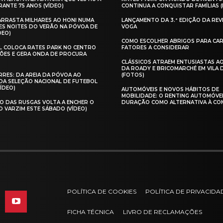
ANTE 75 ANOS (VÍDEO)
CONTINUA A CONQUISTAR FAMÍLIAS 
 ARRASTA MILHARES AO HONI NUMA
LANÇAMENTO DA 3.ª EDIÇÃO DA REV
ES NOITES DO VERÃO NA PÓVOA DE
VOGA
DEO)
COMO ESCOLHER ABRIGOS PARA CAR
AL COLOCA RATES PARK NO CENTRO
FATORES A CONSIDERAR
ÕES E GERA ONDA DE PROCURA
CLÁSSICOS ATRAEM ENTUSIASTAS A
DA ROADY E BRICOMARCHÉ EM VILA
RES: DA AREIA DA PÓVOA AO
(FOTOS)
A SELEÇÃO NACIONAL DE FUTEBOL
VÍDEO)
AUTOMÓVEIS E NOVOS HÁBITOS DE
MOBILIDADE: O RENTING AUTOMÓVE
O DAS RUSGAS VOLTA A ENCHER O
DURAÇÃO COMO ALTERNATIVA À CO
O VARZIM ESTE SÁBADO (VÍDEO)
POLÍTICA DE COOKIES
POLÍTICA DE PRIVACIDA
FICHA TÉCNICA
LIVRO DE RECLAMAÇÕES