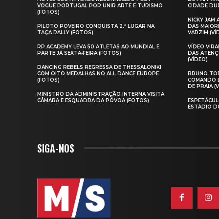
VOGUE PORTUGAL POR UNIR ARTE E TURISMO
CIDADE DUR
(FOTOS)
NICKY JAM
PILOTO POVEIRO CONQUISTA 2.º LUGAR NA
DAS MAIOR
TAÇA RALLY (FOTOS)
VARZIM (VÍ
RP ACADEMY LEVA 50 ATLETAS AO MUNDIAL E
VÍDEO VIR
PARTE JÁ SEXTA‑FEIRA (FOTOS)
DAS ATENÇ
(VÍDEO)
DANCING REBELS REGRESSA DE THESSALONIKI
COM OITO MEDALHAS NO ALL DANCE EUROPE
BRUNO TOR
(FOTOS)
COMANDO D
DE PRAIA (
MINISTRO DA ADMINISTRAÇÃO INTERNA VISITA
CÂMARA E ESQUADRA DA PÓVOA (FOTOS)
ESPETÁCUL
ESTÁDIO D
SIGA-NOS