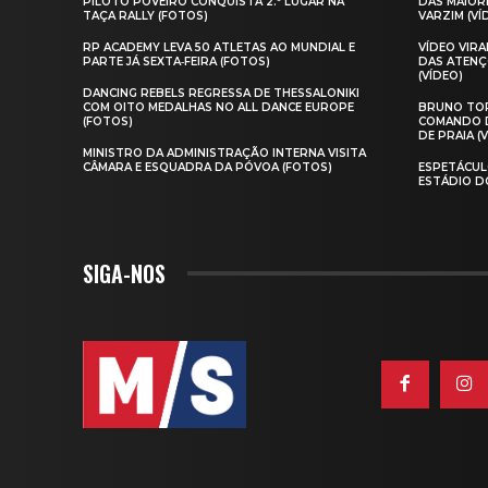
PILOTO POVEIRO CONQUISTA 2.º LUGAR NA
DAS MAIOR
TAÇA RALLY (FOTOS)
VARZIM (VÍ
RP ACADEMY LEVA 50 ATLETAS AO MUNDIAL E
VÍDEO VIR
PARTE JÁ SEXTA‑FEIRA (FOTOS)
DAS ATENÇ
(VÍDEO)
DANCING REBELS REGRESSA DE THESSALONIKI
COM OITO MEDALHAS NO ALL DANCE EUROPE
BRUNO TOR
(FOTOS)
COMANDO D
DE PRAIA (
MINISTRO DA ADMINISTRAÇÃO INTERNA VISITA
CÂMARA E ESQUADRA DA PÓVOA (FOTOS)
ESPETÁCUL
ESTÁDIO D
SIGA-NOS