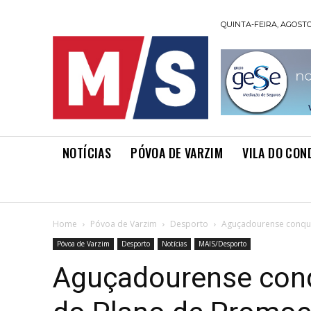
QUINTA-FEIRA, AGOSTO 
NOTÍCIAS
PÓVOA DE VARZIM
VILA DO CON
Home
Póvoa de Varzim
Desporto
Aguçadourense conqui
Póvoa de Varzim
Desporto
Notícias
MAIS/Desporto
Aguçadourense con