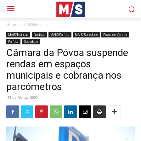
Home
MAIS/Notícias
MAIS/Notícias
Notícias
MAIS/Política
MAIS/Sociedade
Póvoa de Varzim
Política
Sociedade
Câmara da Póvoa suspende
rendas em espaços
municipais e cobrança nos
parcómetros
23 de Março, 2020