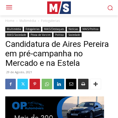
Home
Multimédia
Fotogalerias
Multimédia
Fotogalerias
MAIS/Destaques
Notícias
MAIS/Política
MAIS/Sociedade
Póvoa de Varzim
Política
Sociedade
Candidatura de Aires Pereira
em pré-campanha no
Mercado e na Estela
29 de Agosto, 2021