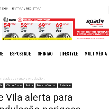
, 2026
ENTRAR / REGISTRAR
DE
ESPOSENDE
OPINIÃO
LIFESTYLE
MULTIMÉDIA
a rajadas de vento e ondulação...
de
Vila do Conde
Polícia
Póvoa de Varzim
Sociedade
 Vila alerta para