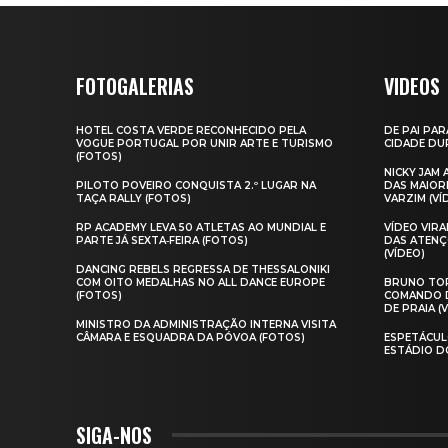
FOTOGALERIAS
VIDEOS
HOTEL COSTA VERDE RECONHECIDO PELA
DE PAI PAR
VOGUE PORTUGAL POR UNIR ARTE E TURISMO
CIDADE DUR
(FOTOS)
NICKY JAM
PILOTO POVEIRO CONQUISTA 2.º LUGAR NA
DAS MAIOR
TAÇA RALLY (FOTOS)
VARZIM (VÍ
RP ACADEMY LEVA 50 ATLETAS AO MUNDIAL E
VÍDEO VIR
PARTE JÁ SEXTA‑FEIRA (FOTOS)
DAS ATENÇ
(VÍDEO)
DANCING REBELS REGRESSA DE THESSALONIKI
COM OITO MEDALHAS NO ALL DANCE EUROPE
BRUNO TOR
(FOTOS)
COMANDO D
DE PRAIA (
MINISTRO DA ADMINISTRAÇÃO INTERNA VISITA
CÂMARA E ESQUADRA DA PÓVOA (FOTOS)
ESPETÁCUL
ESTÁDIO D
SIGA-NOS