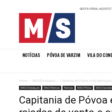
SEXTA-FEIRA, AGOSTO 7
NOTÍCIAS
PÓVOA DE VARZIM
VILA DO CON
Home
MAIS/Destaques
Capitania de Póvoa e Vila alerta par
MAIS/Destaques
MAIS/Notícias
Notícias
MAIS/Polícia
MAIS/Socieda
Capitania de Póvoa e