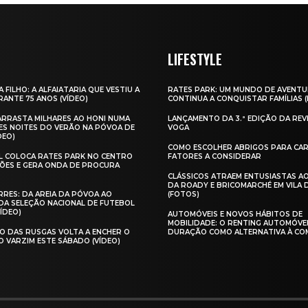
LIFESTYLE
A FILHO: A ALFAIATARIA QUE VESTIU A
RATES PARK: UM MUNDO DE AVENTU
ANTE 75 ANOS (VÍDEO)
CONTINUA A CONQUISTAR FAMÍLIAS 
 ARRASTA MILHARES AO HONI NUMA
LANÇAMENTO DA 3.ª EDIÇÃO DA REV
ES NOITES DO VERÃO NA PÓVOA DE
VOGA
DEO)
COMO ESCOLHER ABRIGOS PARA CAR
AL COLOCA RATES PARK NO CENTRO
FATORES A CONSIDERAR
ÕES E GERA ONDA DE PROCURA
CLÁSSICOS ATRAEM ENTUSIASTAS A
DA ROADY E BRICOMARCHÉ EM VILA
RES: DA AREIA DA PÓVOA AO
(FOTOS)
A SELEÇÃO NACIONAL DE FUTEBOL
VÍDEO)
AUTOMÓVEIS E NOVOS HÁBITOS DE
MOBILIDADE: O RENTING AUTOMÓVE
O DAS RUSGAS VOLTA A ENCHER O
DURAÇÃO COMO ALTERNATIVA À CO
O VARZIM ESTE SÁBADO (VÍDEO)