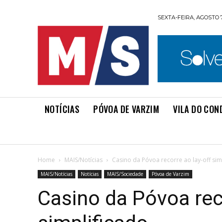
SEXTA-FEIRA, AGOSTO 7
NOTÍCIAS
PÓVOA DE VARZIM
VILA DO CON
Home
MAIS/Notícias
Casino da Póvoa recorre ao lay-off sim
MAIS/Notícias
Notícias
MAIS/Sociedade
Póvoa de Varzim
Casino da Póvoa reco