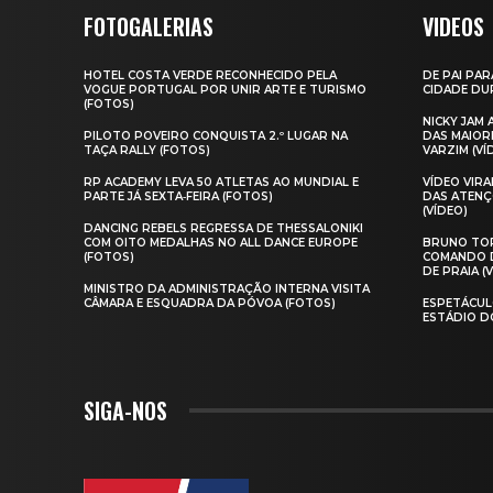
FOTOGALERIAS
VIDEOS
HOTEL COSTA VERDE RECONHECIDO PELA
DE PAI PAR
VOGUE PORTUGAL POR UNIR ARTE E TURISMO
CIDADE DUR
(FOTOS)
NICKY JAM
PILOTO POVEIRO CONQUISTA 2.º LUGAR NA
DAS MAIOR
TAÇA RALLY (FOTOS)
VARZIM (VÍ
RP ACADEMY LEVA 50 ATLETAS AO MUNDIAL E
VÍDEO VIR
PARTE JÁ SEXTA‑FEIRA (FOTOS)
DAS ATENÇ
(VÍDEO)
DANCING REBELS REGRESSA DE THESSALONIKI
COM OITO MEDALHAS NO ALL DANCE EUROPE
BRUNO TOR
(FOTOS)
COMANDO D
DE PRAIA (
MINISTRO DA ADMINISTRAÇÃO INTERNA VISITA
CÂMARA E ESQUADRA DA PÓVOA (FOTOS)
ESPETÁCUL
ESTÁDIO D
SIGA-NOS