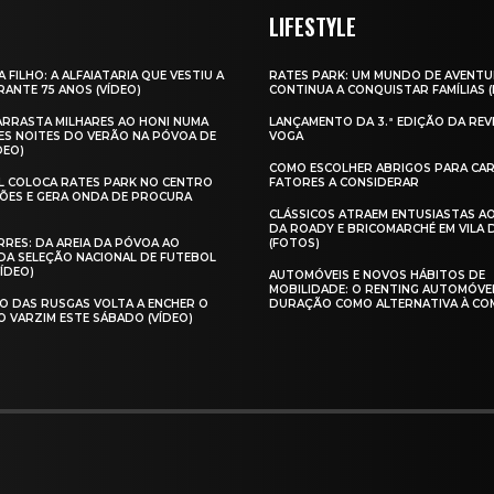
LIFESTYLE
A FILHO: A ALFAIATARIA QUE VESTIU A
RATES PARK: UM MUNDO DE AVENTU
ANTE 75 ANOS (VÍDEO)
CONTINUA A CONQUISTAR FAMÍLIAS 
 ARRASTA MILHARES AO HONI NUMA
LANÇAMENTO DA 3.ª EDIÇÃO DA REV
ES NOITES DO VERÃO NA PÓVOA DE
VOGA
DEO)
COMO ESCOLHER ABRIGOS PARA CAR
AL COLOCA RATES PARK NO CENTRO
FATORES A CONSIDERAR
ÕES E GERA ONDA DE PROCURA
CLÁSSICOS ATRAEM ENTUSIASTAS A
DA ROADY E BRICOMARCHÉ EM VILA
RES: DA AREIA DA PÓVOA AO
(FOTOS)
A SELEÇÃO NACIONAL DE FUTEBOL
VÍDEO)
AUTOMÓVEIS E NOVOS HÁBITOS DE
MOBILIDADE: O RENTING AUTOMÓVE
O DAS RUSGAS VOLTA A ENCHER O
DURAÇÃO COMO ALTERNATIVA À CO
O VARZIM ESTE SÁBADO (VÍDEO)