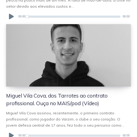
pesca há pouco mais de um mês. A falta de mão-de-obra, a crise no
setor devido aos elevados custos e...
Audio
Player
00:00
00:00
Miguel Vila Cova, dos Tarrotes ao contrato
profissional. Ouça no MAIS/pod (Vídeo)
Miguel Vila Cova assinou, recentemente, o primeiro contrato
profissional, como jogador do Varzim, o clube o seu coração. O
jovem defesa central de 17 anos, fez todo o seu percurso como...
Audio
Player
00:00
00:00