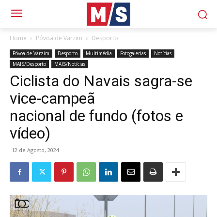
Home
Póvoa de Varzim
Desporto
Póvoa de Varzim
Desporto
Multimédia
Fotogalerias
Notícias
MAIS/Desporto
MAIS/Notícias
Ciclista do Navais sagra-se
vice-campeã
nacional de fundo (fotos e
vídeo)
12 de Agosto, 2024