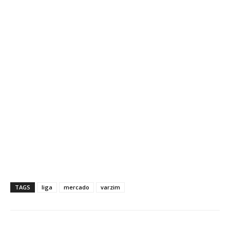
TAGS
liga
mercado
varzim