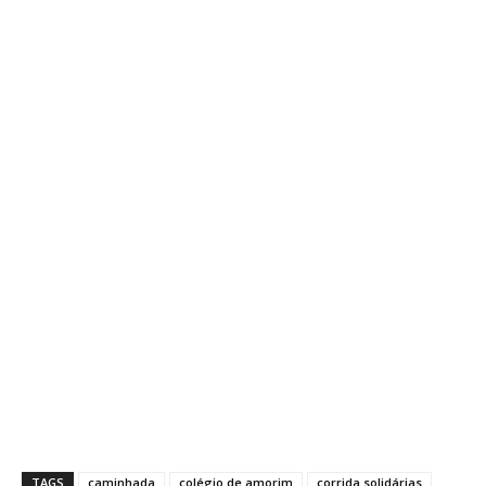
TAGS
caminhada
colégio de amorim
corrida solidárias