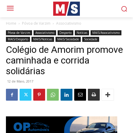
Home
Póvoa de Varzim
Associativismo
Póvoa de Varzim
Associativismo
Desporto
Notícias
MAIS/Associativismo
MAIS/Desporto
MAIS/Notícias
MAIS/Sociedade
Sociedade
Colégio de Amorim promove
caminhada e corrida
solidárias
12 de Maio, 2017