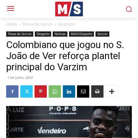
Home
Póvoa de Varzim
Desporto
Póvoa de Varzim
Desporto
Notícias
MAIS/Desporto
Varzim
Colombiano que jogou no S.
João de Ver reforça plantel
principal do Varzim
1 de Julho, 2023