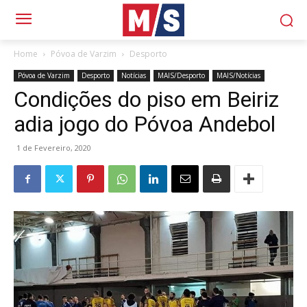
Home
Póvoa de Varzim
Desporto
Póvoa de Varzim
Desporto
Notícias
MAIS/Desporto
MAIS/Notícias
Condições do piso em Beiriz
adia jogo do Póvoa Andebol
1 de Fevereiro, 2020