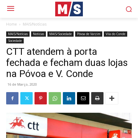
Home
MAIS/Notícias
MAIS/Notícias
Notícias
MAIS/Sociedade
Póvoa de Varzim
Vila do Conde
Sociedade
CTT atendem à porta
fechada e fecham duas lojas
na Póvoa e V. Conde
16 de Março, 2020