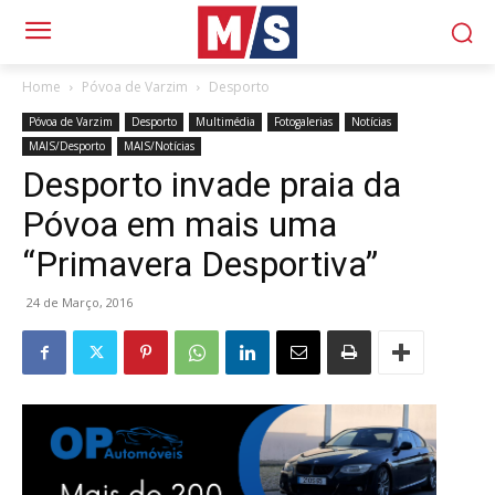
Home
Póvoa de Varzim
Desporto
Póvoa de Varzim
Desporto
Multimédia
Fotogalerias
Notícias
MAIS/Desporto
MAIS/Notícias
Desporto invade praia da
Póvoa em mais uma
“Primavera Desportiva”
24 de Março, 2016