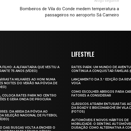
Artigo seguinte
Bombeiros de Vila do Conde medem temperatura a
passageiros no aeroporto Sá Carneiro
LIFESTYLE
A FILHO: A ALFAIATARIA QUE VESTIU A
RATES PARK: UM MUNDO DE AVENTU
ANTE 75 ANOS (VÍDEO)
CONTINUA A CONQUISTAR FAMÍLIAS 
 ARRASTA MILHARES AO HONI NUMA
LANÇAMENTO DA 3.ª EDIÇÃO DA REV
ES NOITES DO VERÃO NA PÓVOA DE
VOGA
DEO)
COMO ESCOLHER ABRIGOS PARA CAR
AL COLOCA RATES PARK NO CENTRO
FATORES A CONSIDERAR
ÕES E GERA ONDA DE PROCURA
CLÁSSICOS ATRAEM ENTUSIASTAS A
DA ROADY E BRICOMARCHÉ EM VILA
RES: DA AREIA DA PÓVOA AO
(FOTOS)
A SELEÇÃO NACIONAL DE FUTEBOL
VÍDEO)
AUTOMÓVEIS E NOVOS HÁBITOS DE
MOBILIDADE: O RENTING AUTOMÓVE
O DAS RUSGAS VOLTA A ENCHER O
DURAÇÃO COMO ALTERNATIVA À CO