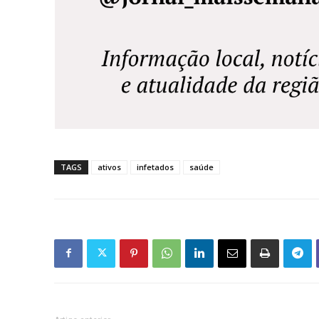
TAGS
ativos
infetados
saúde