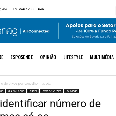
, 2026
ENTRAR / REGISTRAR
DE
ESPOSENDE
OPINIÃO
LIFESTYLE
MULTIMÉDIA
ro de ativos por concelho mas só...
ade
Vila do Conde
Política
Póvoa de Varzim
Sociedade
identificar número de