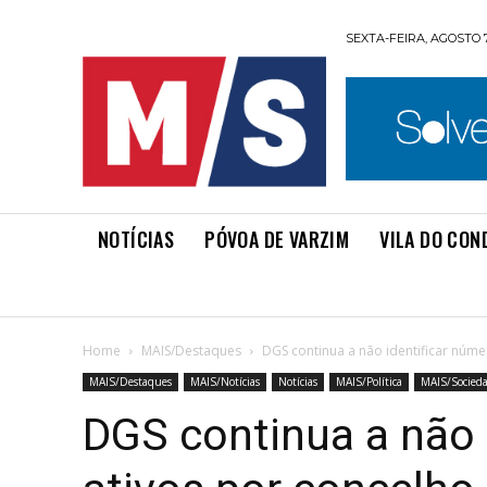
SEXTA-FEIRA, AGOSTO 7
NOTÍCIAS
PÓVOA DE VARZIM
VILA DO CON
Home
MAIS/Destaques
DGS continua a não identificar núme
MAIS/Destaques
MAIS/Notícias
Notícias
MAIS/Política
MAIS/Socied
DGS continua a não 