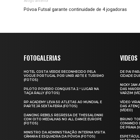
Artigo anterior
Póvoa Futsal garante continuidade de 4 jogadoras
FOTOGALERIAS
VIDEOS
HOTEL COSTA VERDE RECONHECIDO PELA
DE PAI PAR
VOGUE PORTUGAL POR UNIR ARTE E TURISMO
CIDADE DUR
(FOTOS)
NICKY JAM
PILOTO POVEIRO CONQUISTA 2.º LUGAR NA
DAS MAIOR
TAÇA RALLY (FOTOS)
VARZIM (VÍ
RP ACADEMY LEVA 50 ATLETAS AO MUNDIAL E
VÍDEO VIR
PARTE JÁ SEXTA‑FEIRA (FOTOS)
DAS ATENÇ
(VÍDEO)
DANCING REBELS REGRESSA DE THESSALONIKI
COM OITO MEDALHAS NO ALL DANCE EUROPE
BRUNO TOR
(FOTOS)
COMANDO D
DE PRAIA (
MINISTRO DA ADMINISTRAÇÃO INTERNA VISITA
CÂMARA E ESQUADRA DA PÓVOA (FOTOS)
ESPETÁCUL