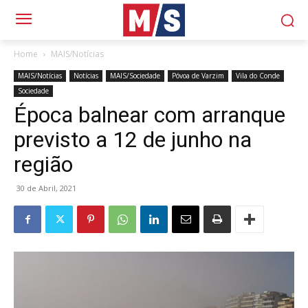
Home
MAIS/Notícias
MAIS/Notícias
Notícias
MAIS/Sociedade
Póvoa de Varzim
Vila do Conde
Sociedade
Época balnear com arranque
previsto a 12 de junho na
região
30 de Abril, 2021