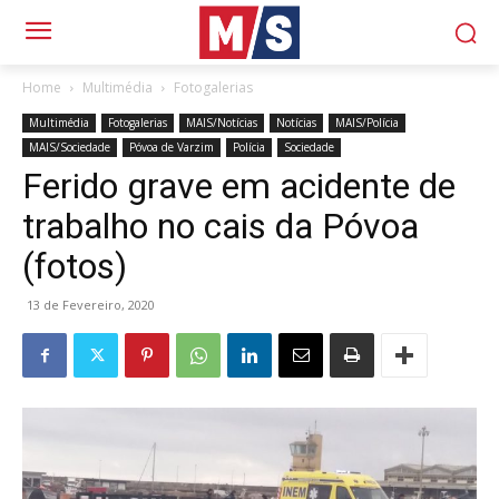
Home
Multimédia
Fotogalerias
Multimédia
Fotogalerias
MAIS/Notícias
Notícias
MAIS/Polícia
MAIS/Sociedade
Póvoa de Varzim
Polícia
Sociedade
Ferido grave em acidente de
trabalho no cais da Póvoa
(fotos)
13 de Fevereiro, 2020