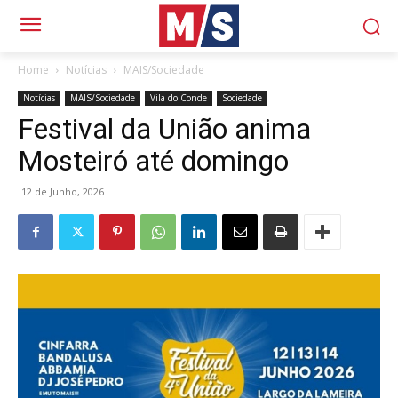
Home
Notícias
MAIS/Sociedade
Notícias
MAIS/Sociedade
Vila do Conde
Sociedade
Festival da União anima
Mosteiró até domingo
12 de Junho, 2026