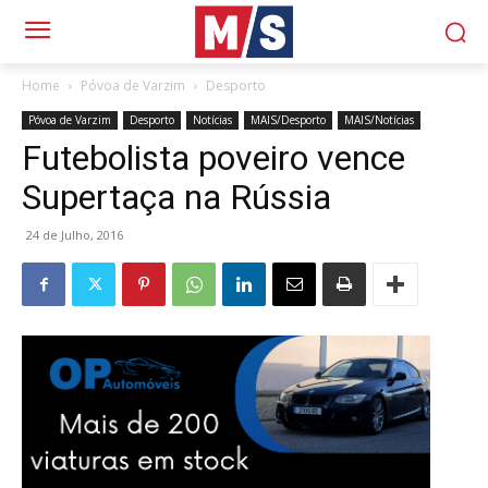
Home
Póvoa de Varzim
Desporto
Póvoa de Varzim
Desporto
Notícias
MAIS/Desporto
MAIS/Notícias
Futebolista poveiro vence
Supertaça na Rússia
24 de Julho, 2016