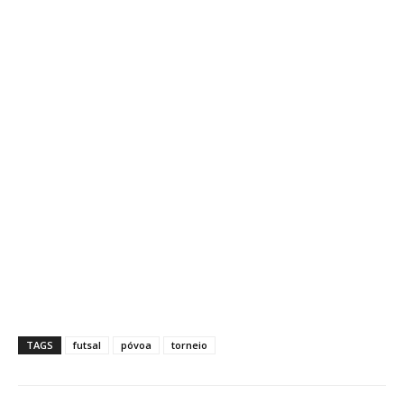
TAGS
futsal
póvoa
torneio