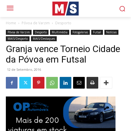
Home
Póvoa de Varzim
Desporto
Póvoa de Varzim
Desporto
Multimédia
Fotogalerias
Futsal
Notícias
MAIS/Desporto
MAIS/Destaques
Granja vence Torneio Cidade
da Póvoa em Futsal
12 de Setembro, 2016