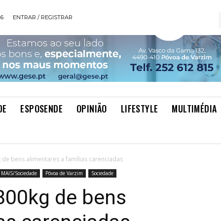
26
ENTRAR / REGISTRAR
DE
ESPOSENDE
OPINIÃO
LIFESTYLE
MULTIMÉDIA
de bens alimentares a famílias carenciadas
MAIS/Sociedade
Póvoa de Varzim
Sociedade
800kg de bens