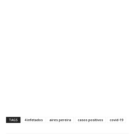
TAGS
4 infetados
aires pereira
casos positivos
covid-19