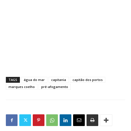
TAGS
água do mar
capitania
capitão dos portos
marques coelho
pré-afogamento