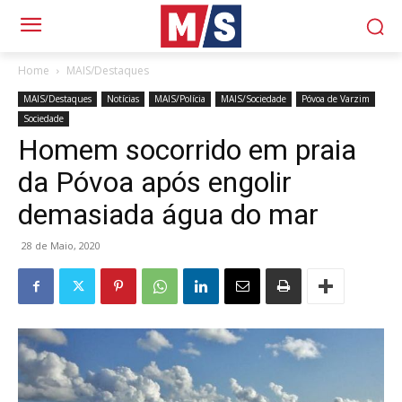
Home
MAIS/Destaques
MAIS/Destaques
Notícias
MAIS/Polícia
MAIS/Sociedade
Póvoa de Varzim
Sociedade
Homem socorrido em praia
da Póvoa após engolir
demasiada água do mar
28 de Maio, 2020