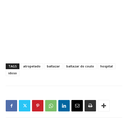
TAGS
atropelado
baltazar
baltazar do couto
hospital
idoso