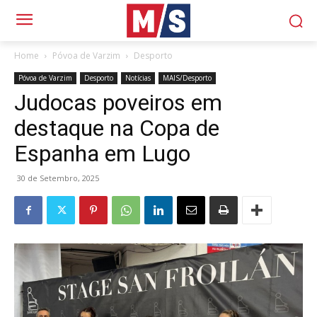
Home
Póvoa de Varzim
Desporto
Póvoa de Varzim
Desporto
Notícias
MAIS/Desporto
Judocas poveiros em
destaque na Copa de
Espanha em Lugo
30 de Setembro, 2025