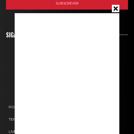
SIGA-NOS
POLÍTICA DE COOKIES
POLÍTICA DE PRIVACIDADE
TERMOS E CONDIÇÕES
CONTACTOS
FICHA TÉCNICA
LIVRO DE RECLAMAÇÕES