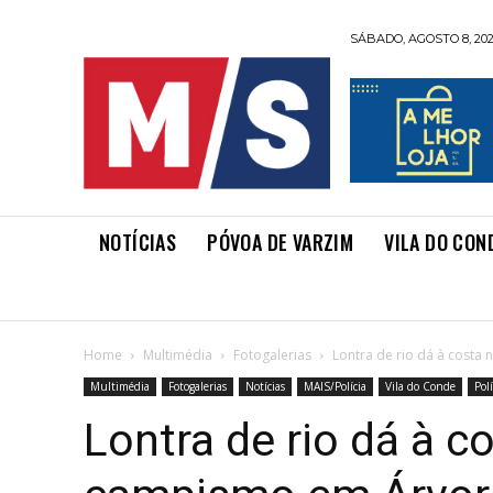
SÁBADO, AGOSTO 8, 20
NOTÍCIAS
PÓVOA DE VARZIM
VILA DO CON
Home
Multimédia
Fotogalerias
Lontra de rio dá à costa
Multimédia
Fotogalerias
Notícias
MAIS/Polícia
Vila do Conde
Polí
Lontra de rio dá à c