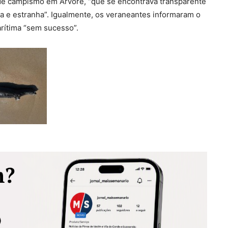
de campismo em Árvore, “que se encontrava transparente
va e estranha”. Igualmente, os veraneantes informaram o
rítima “sem sucesso”.