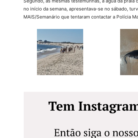
Segundo, as mesmas testemunhas, a água da praia 
no início da semana, apresentava-se no sábado, tur
MAIS/Semanário que tentaram contactar a Polícia Ma