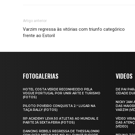
Artigo anterior
Varzim regressa às vitórias com triunfo categórico
frente ao Estoril
FOTOGALERIAS
VIDEOS
HOTEL COSTA VERDE RECONHECIDO PELA
DE PAI PAR
VOGUE PORTUGAL POR UNIR ARTE E TURISMO
CIDADE DUR
(FOTOS)
NICKY JAM
PILOTO POVEIRO CONQUISTA 2.º LUGAR NA
DAS MAIOR
TAÇA RALLY (FOTOS)
VARZIM (VÍ
RP ACADEMY LEVA 50 ATLETAS AO MUNDIAL E
VÍDEO VIR
PARTE JÁ SEXTA‑FEIRA (FOTOS)
DAS ATENÇ
(VÍDEO)
DANCING REBELS REGRESSA DE THESSALONIKI