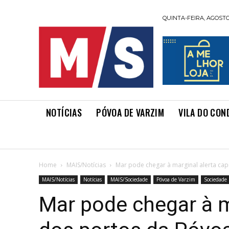
QUINTA-FEIRA, AGOSTO 
NOTÍCIAS
PÓVOA DE VARZIM
VILA DO CON
Home
MAIS/Notícias
Mar pode chegar à marginal alerta cap
MAIS/Notícias
Notícias
MAIS/Sociedade
Póvoa de Varzim
Sociedade
Mar pode chegar à m