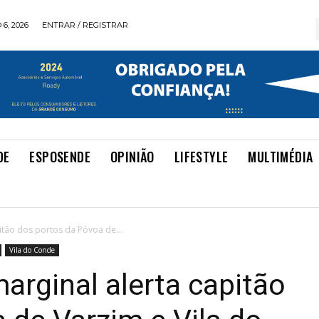
6, 2026
ENTRAR / REGISTRAR
DE
ESPOSENDE
OPINIÃO
LIFESTYLE
MULTIMÉDIA
itão dos portos da Póvoa de...
Vila do Conde
arginal alerta capitão