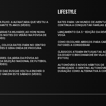
LIFESTYLE
A FILHO: A ALFAIATARIA QUE VESTIU A
RATES PARK: UM MUNDO DE AVENTU
ANTE 75 ANOS (VÍDEO)
CONTINUA A CONQUISTAR FAMÍLIAS 
 ARRASTA MILHARES AO HONI NUMA
LANÇAMENTO DA 3.ª EDIÇÃO DA REV
ES NOITES DO VERÃO NA PÓVOA DE
VOGA
DEO)
COMO ESCOLHER ABRIGOS PARA CAR
AL COLOCA RATES PARK NO CENTRO
FATORES A CONSIDERAR
ÕES E GERA ONDA DE PROCURA
CLÁSSICOS ATRAEM ENTUSIASTAS A
DA ROADY E BRICOMARCHÉ EM VILA
RES: DA AREIA DA PÓVOA AO
(FOTOS)
A SELEÇÃO NACIONAL DE FUTEBOL
VÍDEO)
AUTOMÓVEIS E NOVOS HÁBITOS DE
MOBILIDADE: O RENTING AUTOMÓVE
O DAS RUSGAS VOLTA A ENCHER O
DURAÇÃO COMO ALTERNATIVA À CO
O VARZIM ESTE SÁBADO (VÍDEO)