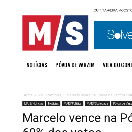
QUINTA-FEIRA, AGOSTO 
NOTÍCIAS
PÓVOA DE VARZIM
VILA DO CON
Home
MAIS/Notícias
Marcelo vence na Póvoa de Varzim co
MAIS/Notícias
Notícias
MAIS/Política
MAIS/Sociedade
Póvoa de Var
Marcelo vence na P