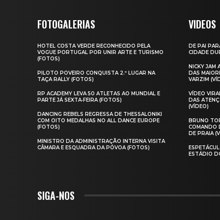
FOTOGALERIAS
VIDEOS
HOTEL COSTA VERDE RECONHECIDO PELA
DE PAI PAR
VOGUE PORTUGAL POR UNIR ARTE E TURISMO
CIDADE DUR
(FOTOS)
NICKY JAM
PILOTO POVEIRO CONQUISTA 2.º LUGAR NA
DAS MAIOR
TAÇA RALLY (FOTOS)
VARZIM (VÍ
RP ACADEMY LEVA 50 ATLETAS AO MUNDIAL E
VÍDEO VIR
PARTE JÁ SEXTA‑FEIRA (FOTOS)
DAS ATENÇ
(VÍDEO)
DANCING REBELS REGRESSA DE THESSALONIKI
COM OITO MEDALHAS NO ALL DANCE EUROPE
BRUNO TOR
(FOTOS)
COMANDO D
DE PRAIA (
MINISTRO DA ADMINISTRAÇÃO INTERNA VISITA
CÂMARA E ESQUADRA DA PÓVOA (FOTOS)
ESPETÁCUL
ESTÁDIO D
SIGA-NOS