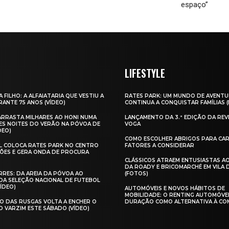
espaço”
LIFESTYLE
A FILHO: A ALFAIATARIA QUE VESTIU A
RATES PARK: UM MUNDO DE AVENTU
ANTE 75 ANOS (VÍDEO)
CONTINUA A CONQUISTAR FAMÍLIAS 
 ARRASTA MILHARES AO HONI NUMA
LANÇAMENTO DA 3.ª EDIÇÃO DA REV
ES NOITES DO VERÃO NA PÓVOA DE
VOGA
DEO)
COMO ESCOLHER ABRIGOS PARA CAR
AL COLOCA RATES PARK NO CENTRO
FATORES A CONSIDERAR
ÕES E GERA ONDA DE PROCURA
CLÁSSICOS ATRAEM ENTUSIASTAS A
DA ROADY E BRICOMARCHÉ EM VILA
RES: DA AREIA DA PÓVOA AO
(FOTOS)
A SELEÇÃO NACIONAL DE FUTEBOL
VÍDEO)
AUTOMÓVEIS E NOVOS HÁBITOS DE
MOBILIDADE: O RENTING AUTOMÓVE
O DAS RUSGAS VOLTA A ENCHER O
DURAÇÃO COMO ALTERNATIVA À CO
O VARZIM ESTE SÁBADO (VÍDEO)