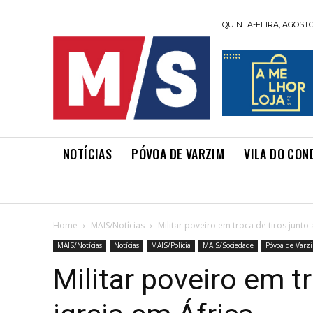
QUINTA-FEIRA, AGOSTO 
NOTÍCIAS
PÓVOA DE VARZIM
VILA DO CON
Home
MAIS/Notícias
Militar poveiro em troca de tiros junto 
MAIS/Notícias
Notícias
MAIS/Polícia
MAIS/Sociedade
Póvoa de Varz
Militar poveiro em tr