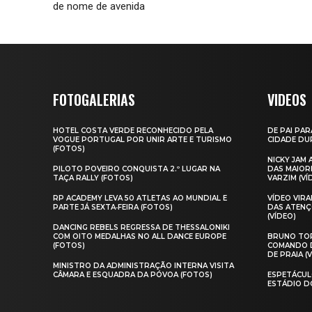
de nome de avenida
FOTOGALERIAS
VIDEOS
HOTEL COSTA VERDE RECONHECIDO PELA
DE PAI PAR
VOGUE PORTUGAL POR UNIR ARTE E TURISMO
CIDADE DUR
(FOTOS)
NICKY JAM
PILOTO POVEIRO CONQUISTA 2.º LUGAR NA
DAS MAIOR
TAÇA RALLY (FOTOS)
VARZIM (VÍ
RP ACADEMY LEVA 50 ATLETAS AO MUNDIAL E
VÍDEO VIR
PARTE JÁ SEXTA‑FEIRA (FOTOS)
DAS ATENÇ
(VÍDEO)
DANCING REBELS REGRESSA DE THESSALONIKI
COM OITO MEDALHAS NO ALL DANCE EUROPE
BRUNO TOR
(FOTOS)
COMANDO D
DE PRAIA (
MINISTRO DA ADMINISTRAÇÃO INTERNA VISITA
CÂMARA E ESQUADRA DA PÓVOA (FOTOS)
ESPETÁCUL
ESTÁDIO D