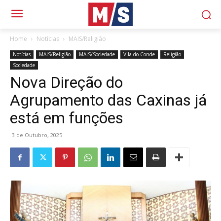
Home
Notícias
MAIS/Religião
Notícias
MAIS/Religião
MAIS/Sociedade
Vila do Conde
Religião
Sociedade
Nova Direção do
Agrupamento das Caxinas já
está em funções
3 de Outubro, 2025