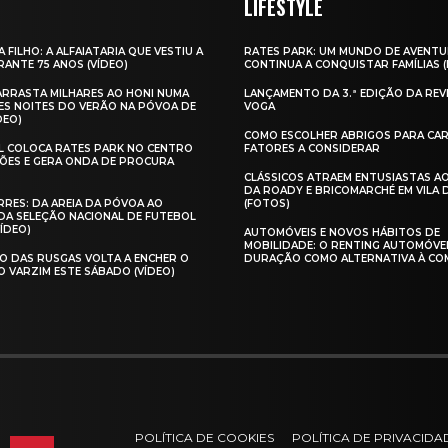
LIFESTYLE
A FILHO: A ALFAIATARIA QUE VESTIU A
RATES PARK: UM MUNDO DE AVENTU
ANTE 75 ANOS (VÍDEO)
CONTINUA A CONQUISTAR FAMÍLIAS 
 ARRASTA MILHARES AO HONI NUMA
LANÇAMENTO DA 3.ª EDIÇÃO DA REV
ES NOITES DO VERÃO NA PÓVOA DE
VOGA
DEO)
COMO ESCOLHER ABRIGOS PARA CAR
AL COLOCA RATES PARK NO CENTRO
FATORES A CONSIDERAR
ÕES E GERA ONDA DE PROCURA
CLÁSSICOS ATRAEM ENTUSIASTAS A
DA ROADY E BRICOMARCHÉ EM VILA
RES: DA AREIA DA PÓVOA AO
(FOTOS)
A SELEÇÃO NACIONAL DE FUTEBOL
VÍDEO)
AUTOMÓVEIS E NOVOS HÁBITOS DE
MOBILIDADE: O RENTING AUTOMÓVE
O DAS RUSGAS VOLTA A ENCHER O
DURAÇÃO COMO ALTERNATIVA À CO
O VARZIM ESTE SÁBADO (VÍDEO)
POLÍTICA DE COOKIES
POLÍTICA DE PRIVACIDA