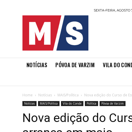
SEXTA-FEIRA, AGOSTO 7
NOTÍCIAS
PÓVOA DE VARZIM
VILA DO CON
Home
Notícias
MAIS/Política
Nova edição do Curso de E
Notícias
MAIS/Política
Vila do Conde
Política
Póvoa de Varzim
Nova edição do Cur