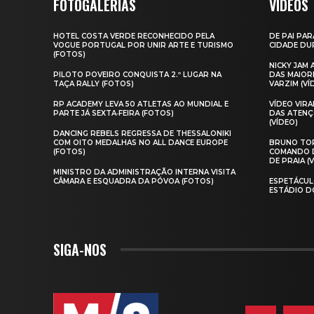
FOTOGALERIAS
VIDEOS
HOTEL COSTA VERDE RECONHECIDO PELA
DE PAI PAR
VOGUE PORTUGAL POR UNIR ARTE E TURISMO
CIDADE DUR
(FOTOS)
NICKY JAM
PILOTO POVEIRO CONQUISTA 2.º LUGAR NA
DAS MAIOR
TAÇA RALLY (FOTOS)
VARZIM (VÍ
RP ACADEMY LEVA 50 ATLETAS AO MUNDIAL E
VÍDEO VIR
PARTE JÁ SEXTA‑FEIRA (FOTOS)
DAS ATENÇ
(VÍDEO)
DANCING REBELS REGRESSA DE THESSALONIKI
COM OITO MEDALHAS NO ALL DANCE EUROPE
BRUNO TOR
(FOTOS)
COMANDO D
DE PRAIA (
MINISTRO DA ADMINISTRAÇÃO INTERNA VISITA
CÂMARA E ESQUADRA DA PÓVOA (FOTOS)
ESPETÁCUL
ESTÁDIO D
SIGA-NOS