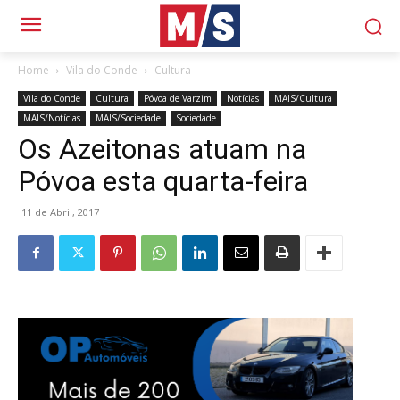
Home
Vila do Conde
Cultura
Vila do Conde
Cultura
Póvoa de Varzim
Notícias
MAIS/Cultura
MAIS/Notícias
MAIS/Sociedade
Sociedade
Os Azeitonas atuam na
Póvoa esta quarta-feira
11 de Abril, 2017