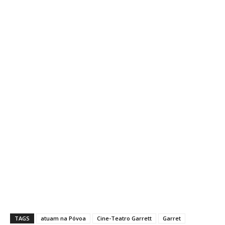
TAGS
atuam na Póvoa
Cine-Teatro Garrett
Garret