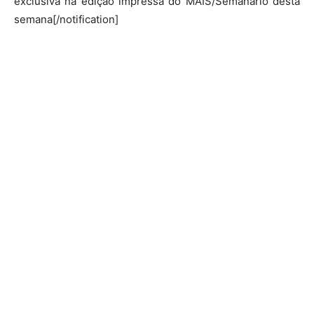
exclusiva na edição impressa do MAIS/Semanário desta
semana[/notification]