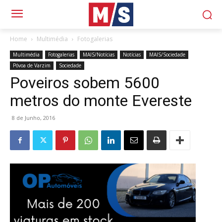
Home
Multimédia
Fotogalerias
Multimédia
Fotogalerias
MAIS/Notícias
Notícias
MAIS/Sociedade
Póvoa de Varzim
Sociedade
Poveiros sobem 5600
metros do monte Evereste
8 de Junho, 2016