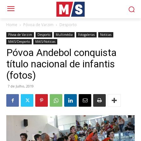
Home
Póvoa de Varzim
Desporto
Póvoa de Varzim
Desporto
Multimédia
Fotogalerias
Notícias
MAIS/Desporto
MAIS/Notícias
Póvoa Andebol conquista
título nacional de infantis
(fotos)
7 de Julho, 2019