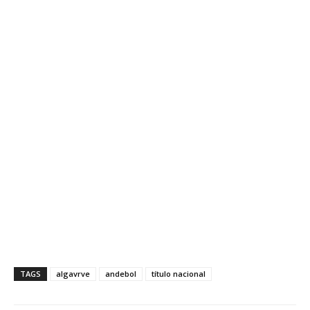
TAGS
algavrve
andebol
título nacional