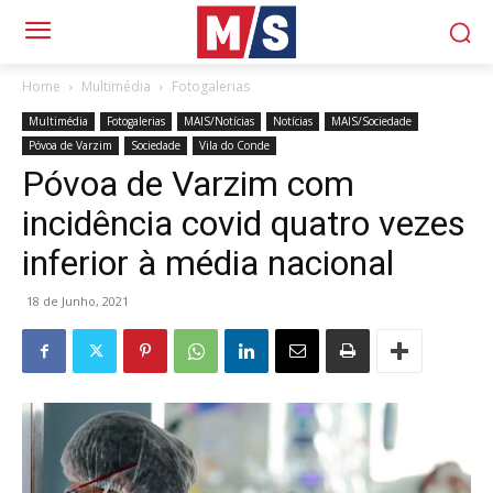
Home
Multimédia
Fotogalerias
Multimédia
Fotogalerias
MAIS/Notícias
Notícias
MAIS/Sociedade
Póvoa de Varzim
Sociedade
Vila do Conde
Póvoa de Varzim com
incidência covid quatro vezes
inferior à média nacional
18 de Junho, 2021