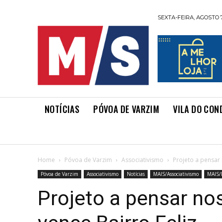
SEXTA-FEIRA, AGOSTO 7
NOTÍCIAS
PÓVOA DE VARZIM
VILA DO CON
Home
Póvoa de Varzim
Associativismo
Projeto a pensar 
Póvoa de Varzim
Associativismo
Notícias
MAIS/Associativismo
MAIS/N
Projeto a pensar nos