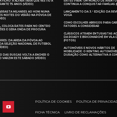
A FILHO: A ALFAIATARIA QUE VESTIU A
RATES PARK: UM MUNDO DE AVENTU
ANTE 75 ANOS (VÍDEO)
CONTINUA A CONQUISTAR FAMÍLIAS 
 ARRASTA MILHARES AO HONI NUMA
LANÇAMENTO DA 3.ª EDIÇÃO DA REV
ES NOITES DO VERÃO NA PÓVOA DE
VOGA
DEO)
COMO ESCOLHER ABRIGOS PARA CAR
AL COLOCA RATES PARK NO CENTRO
FATORES A CONSIDERAR
ÕES E GERA ONDA DE PROCURA
CLÁSSICOS ATRAEM ENTUSIASTAS A
DA ROADY E BRICOMARCHÉ EM VILA
RES: DA AREIA DA PÓVOA AO
(FOTOS)
A SELEÇÃO NACIONAL DE FUTEBOL
VÍDEO)
AUTOMÓVEIS E NOVOS HÁBITOS DE
MOBILIDADE: O RENTING AUTOMÓVE
O DAS RUSGAS VOLTA A ENCHER O
DURAÇÃO COMO ALTERNATIVA À CO
O VARZIM ESTE SÁBADO (VÍDEO)
POLÍTICA DE COOKIES
POLÍTICA DE PRIVACIDA
FICHA TÉCNICA
LIVRO DE RECLAMAÇÕES