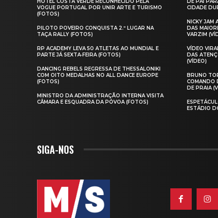
HOTEL COSTA VERDE RECONHECIDO PELA
DE PAI PAR
VOGUE PORTUGAL POR UNIR ARTE E TURISMO
CIDADE DUR
(FOTOS)
NICKY JAM
PILOTO POVEIRO CONQUISTA 2.º LUGAR NA
DAS MAIOR
TAÇA RALLY (FOTOS)
VARZIM (VÍ
RP ACADEMY LEVA 50 ATLETAS AO MUNDIAL E
VÍDEO VIR
PARTE JÁ SEXTA‑FEIRA (FOTOS)
DAS ATENÇ
(VÍDEO)
DANCING REBELS REGRESSA DE THESSALONIKI
COM OITO MEDALHAS NO ALL DANCE EUROPE
BRUNO TOR
(FOTOS)
COMANDO D
DE PRAIA (
MINISTRO DA ADMINISTRAÇÃO INTERNA VISITA
CÂMARA E ESQUADRA DA PÓVOA (FOTOS)
ESPETÁCUL
ESTÁDIO D
SIGA-NOS