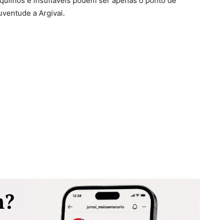
quilhos e insufláveis podem ser apenas o ponto de
uventude a Argivai.