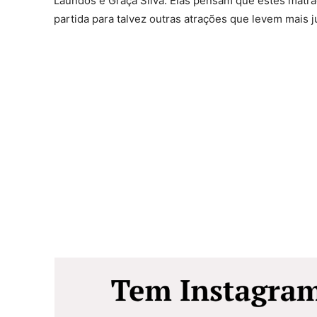
Laúndos e Graça Silva. Elas pensam que estes matra
partida para talvez outras atrações que levem mais j