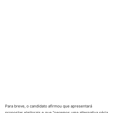
Para breve, o candidato afirmou que apresentará
propostas eleitorais e que “seremos uma alternativa séria