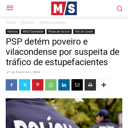
Home
Notícias
MAIS/Sociedade
Notícias
MAIS/Sociedade
Póvoa de Varzim
Vila do Conde
PSP detém poveiro e
vilacondense por suspeita de
tráfico de estupefacientes
21 de Fevereiro, 2024