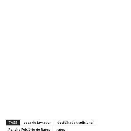
TAGS
casa do lavrador
desfolhada tradicional
Rancho Folclório de Rates
rates