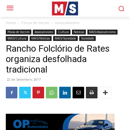
Home
Póvoa de Varzim
Associativismo
Póvoa de Varzim
Associativismo
Cultura
Notícias
MAIS/Associativismo
MAIS/Cultura
MAIS/Notícias
MAIS/Sociedade
Sociedade
Rancho Folclório de Rates
organiza desfolhada
tradicional
22 de Setembro, 2017