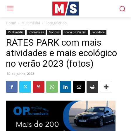
Home
Multimédia
Fotogalerias
Multimédia
Fotogalerias
Notícias
Póvoa de Varzim
Sociedade
RATES PARK com mais
atividades e mais ecológico
no verão 2023 (fotos)
30 de Junho, 2023