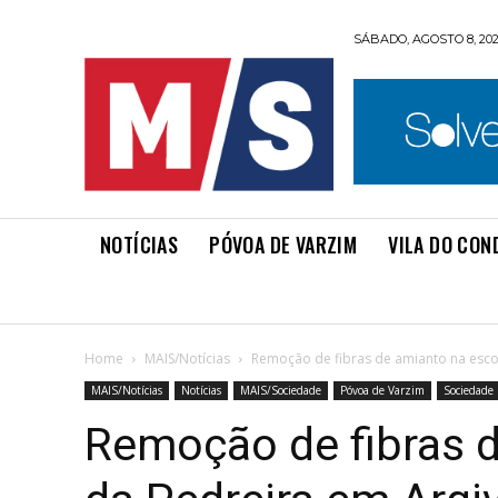
SÁBADO, AGOSTO 8, 20
NOTÍCIAS
PÓVOA DE VARZIM
VILA DO CON
Home
MAIS/Notícias
Remoção de fibras de amianto na escol
MAIS/Notícias
Notícias
MAIS/Sociedade
Póvoa de Varzim
Sociedade
Remoção de fibras d