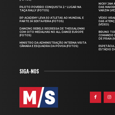
NICKY JAM
PILOTO POVEIRO CONQUISTA 2.º LUGAR NA
DAS MAIOR
TAÇA RALLY (FOTOS)
VARZIM (VÍ
RP ACADEMY LEVA 50 ATLETAS AO MUNDIAL E
VÍDEO VIR
PARTE JÁ SEXTA‑FEIRA (FOTOS)
DAS ATENÇ
(VÍDEO)
DANCING REBELS REGRESSA DE THESSALONIKI
COM OITO MEDALHAS NO ALL DANCE EUROPE
BRUNO TOR
(FOTOS)
COMANDO D
DE PRAIA (
MINISTRO DA ADMINISTRAÇÃO INTERNA VISITA
CÂMARA E ESQUADRA DA PÓVOA (FOTOS)
ESPETÁCUL
ESTÁDIO D
SIGA-NOS