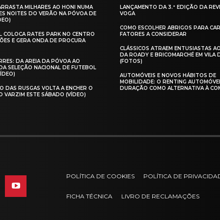
 ARRASTA MILHARES AO HONI NUMA
LANÇAMENTO DA 3.ª EDIÇÃO DA REV
ES NOITES DO VERÃO NA PÓVOA DE
VOGA
DEO)
COMO ESCOLHER ABRIGOS PARA CAR
AL COLOCA RATES PARK NO CENTRO
FATORES A CONSIDERAR
ÕES E GERA ONDA DE PROCURA
CLÁSSICOS ATRAEM ENTUSIASTAS A
DA ROADY E BRICOMARCHÉ EM VILA
RES: DA AREIA DA PÓVOA AO
(FOTOS)
A SELEÇÃO NACIONAL DE FUTEBOL
VÍDEO)
AUTOMÓVEIS E NOVOS HÁBITOS DE
MOBILIDADE: O RENTING AUTOMÓVE
O DAS RUSGAS VOLTA A ENCHER O
DURAÇÃO COMO ALTERNATIVA À CO
O VARZIM ESTE SÁBADO (VÍDEO)
POLÍTICA DE COOKIES
POLÍTICA DE PRIVACIDA
FICHA TÉCNICA
LIVRO DE RECLAMAÇÕES