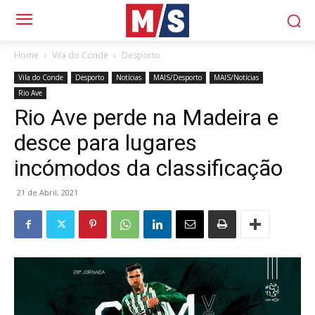
Home
Vila do Conde
Desporto
Vila do Conde
Desporto
Notícias
MAIS/Desporto
MAIS/Notícias
Rio Ave
Rio Ave perde na Madeira e
desce para lugares
incómodos da classificação
21 de Abril, 2021