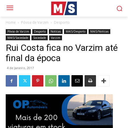
Home
Póvoa de Varzim
Desporto
Póvoa de Varzim
Desporto
Notícias
MAIS/Desporto
MAIS/Notícias
MAIS/Sociedade
Sociedade
Varzim
Rui Costa fica no Varzim até
final da época
4 de Janeiro, 2017