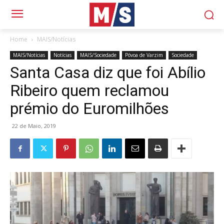
Home
MAIS/Notícias
MAIS/Notícias
Notícias
MAIS/Sociedade
Póvoa de Varzim
Sociedade
Santa Casa diz que foi Abílio
Ribeiro quem reclamou
prémio do Euromilhões
22 de Maio, 2019