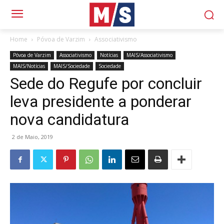
Home
Póvoa de Varzim
Associativismo
Póvoa de Varzim
Associativismo
Notícias
MAIS/Associativismo
MAIS/Notícias
MAIS/Sociedade
Sociedade
Sede do Regufe por concluir
leva presidente a ponderar
nova candidatura
2 de Maio, 2019